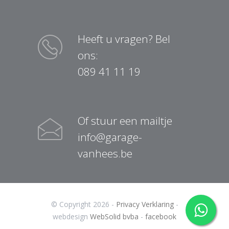
Heeft u vragen? Bel
ons:
089 41 11 19
Of stuur een mailtje
info@garage-
vanhees.be
© Copyright 2026 -
Privacy Verklaring
-
webdesign
WebSolid bvba
-
facebook