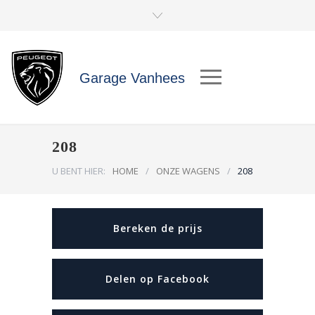
Garage Vanhees
208
U BENT HIER:
HOME
/
ONZE WAGENS
/
208
Bereken de prijs
Delen op Facebook